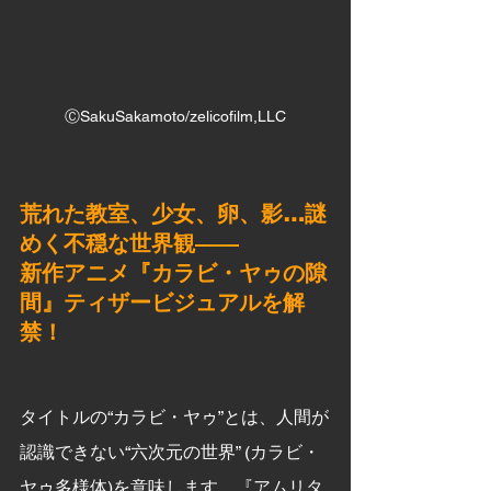
ⒸSakuSakamoto/zelicofilm,LLC
荒れた教室、少女、卵、影…謎
めく不穏な世界観―― 
新作アニメ『カラビ・ヤゥの隙
間』ティザービジュアルを解
禁！
タイトルの“カラビ・ヤゥ”とは、人間が
認識できない“六次元の世界” (カラビ・ 
ヤゥ多様体)を意味します。『アムリタ