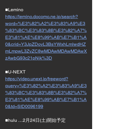
■Lemino
https://lemino.docomo.ne.jp/search?
word=%E3%82%A2%E3%83%A9%E3
%83%BC%E3%83%8B%E3%82%A7%
E3%81%AE%E8%99%AB%E7%B1%A
0&crid=Y3JpZDovL3BsYWxhLmlwdHZ
mLmpwL3ZvZC8wMDAwMDAwMDAwX
zAwbG93c21pNjk%3D
■U-NEXT
https://video.unext.jp/freeword?
query=%E3%82%A2%E3%83%A9%E3
%83%BC%E3%83%8B%E3%82%A7%
E3%81%AE%E8%99%AB%E7%B1%A
0&td=SID0096199
■hulu …2月24日(土)開始予定