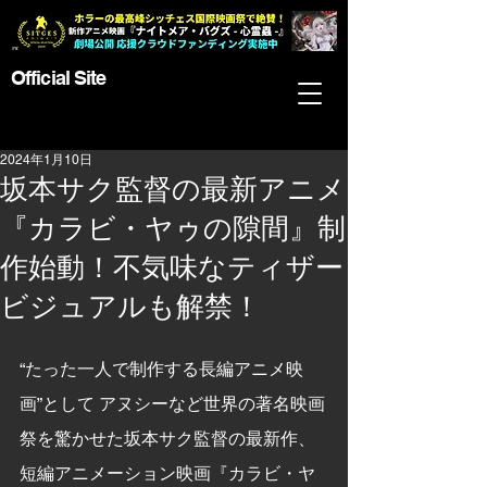
Official Site
2024年1月10日
坂本サク監督の最新アニメ
『カラビ・ヤゥの隙間』制
作始動！不気味なティザー
ビジュアルも解禁！
“たった一人で制作する長編アニメ映
画”として アヌシーなど世界の著名映画
祭を驚かせた坂本サク監督の最新作、
短編アニメーション映画『カラビ・ヤ