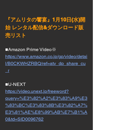
『アムリタの饗宴』1月10日(水)開
始 レンタル配信&ダウンロード販
売リスト
■Amazon Prime Video※　
https://www.amazon.co.jp/gp/video/detai
l/B0CKWHZRBQ/ref=atv_dp_share_cu
_r
■U-NEXT
https://video.unext.jp/freeword?
query=%E3%82%A2%E3%83%A9%E3
%83%BC%E3%83%8B%E3%82%A7%
E3%81%AE%E8%99%AB%E7%B1%A
0&td=SID0096762