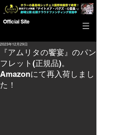
Official Site
2023年12月29日
『アムリタの饗宴』のパン
フレット(正規品)。
Amazonにて再入荷しまし
た！