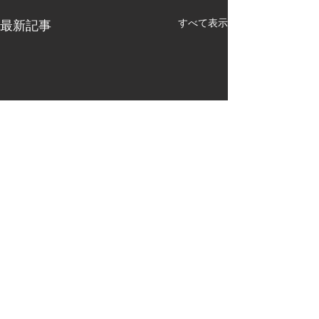
すべて表示
最新記事
コメント