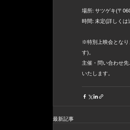
場所: サツゲキ(〒0
時間: 未定(詳しく
※特別上映会となり
す)。
主催・問い合わせ先
いたします。
最新記事