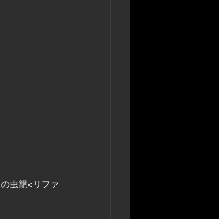
ェの虫籠<リファ