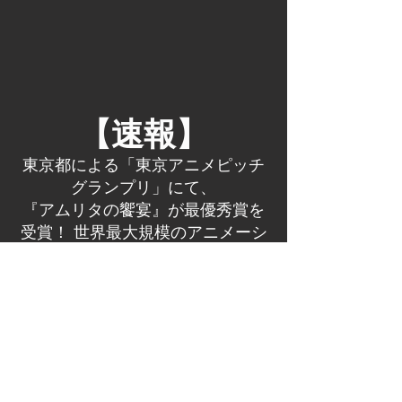
【速報】
東京都による「東京アニメピッチ
グランプリ」にて、
『アムリタの饗宴』が最優秀賞を
受賞！ 世界最大規模のアニメーシ
ョン見本市 MIFA(フランス)に出展
決定！
東京都では、海外へのビジネス展開を
志す都内のアニメーション制作会社等
を対象に、海外ビジネスに必要 な基礎