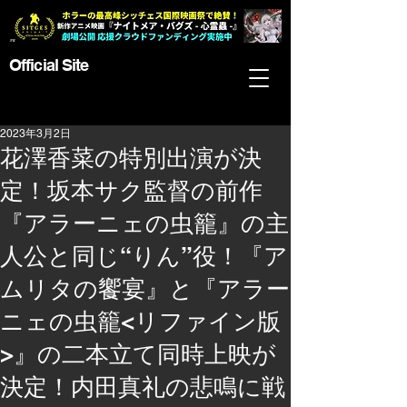
Official Site
2023年3月2日
花澤香菜の特別出演が決
定！坂本サク監督の前作
『アラーニェの虫籠』の主
人公と同じ“りん”役！『ア
ムリタの饗宴』と『アラー
ニェの虫籠<リファイン版
>』の二本立て同時上映が
決定！内田真礼の悲鳴に戦