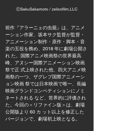
ⒸSakuSakamoto / zelicofilm,LLC
前作『アラーニェの虫籠』は、アニメ
ーション作家、坂本サク監督が監督・ 
アニメーション制作・原作・脚本・音
楽の五役を務め、2018 年に劇場公開さ
れ た。国際アニメ映画祭の世界最高
峰、アヌシー国際アニメーション映画
祭で正 式上映された他、四大アニメ映
画祭の一つ、ザグレブ国際アニメーシ
ョン映画 祭では日本映画で唯一、長編
映画グランドコンペティションにノミ
ネートされる など、世界的に評価され
た。今回の＜リファイン版＞は、劇場
公開版より 60 カ ット以上を修正した
バージョンで、劇場初上映となる。